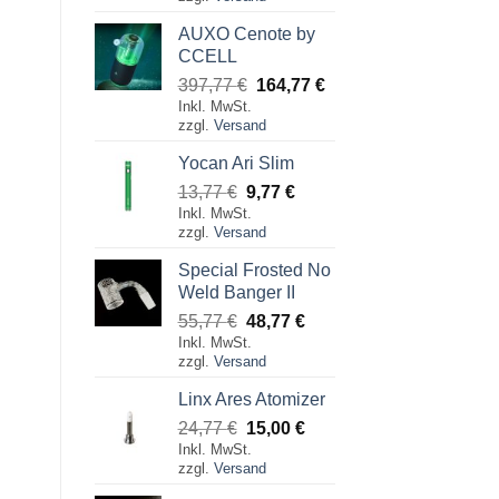
war:
ist:
77,77 €
69,77 €.
AUXO Cenote by
CCELL
Ursprünglicher
Aktueller
397,77
€
164,77
€
Inkl. MwSt.
Preis
Preis
zzgl.
Versand
war:
ist:
397,77 €
164,77 €.
Yocan Ari Slim
Ursprünglicher
Aktueller
13,77
€
9,77
€
Inkl. MwSt.
Preis
Preis
zzgl.
Versand
war:
ist:
13,77 €
9,77 €.
Special Frosted No
Weld Banger II
Ursprünglicher
Aktueller
55,77
€
48,77
€
Inkl. MwSt.
Preis
Preis
zzgl.
Versand
war:
ist:
55,77 €
48,77 €.
Linx Ares Atomizer
Ursprünglicher
Aktueller
24,77
€
15,00
€
Inkl. MwSt.
Preis
Preis
zzgl.
Versand
war:
ist:
24,77 €
15,00 €.