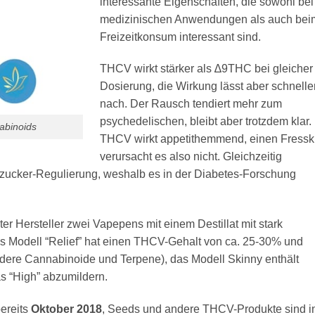
interessante Eigenschaften, die sowohl bei
medizinischen Anwendungen als auch bei
Freizeitkonsum interessant sind.
THCV wirkt stärker als ∆9THC bei gleicher
Dosierung, die Wirkung lässt aber schnelle
nach. Der Rausch tendiert mehr zum
psychedelischen, bleibt aber trotzdem klar.
abinoids
THCV wirkt appetithemmend, einen Fressk
verursacht es also nicht. Gleichzeitig
utzucker-Regulierung, weshalb es in der Diabetes-Forschung
rster Hersteller zwei Vapepens mit einem Destillat mit stark
 Modell “Relief” hat einen THCV-Gehalt von ca. 25-30% und
ere Cannabinoide und Terpene), das Modell Skinny enthält
 “High” abzumildern.
ereits
Oktober 2018
, Seeds und andere THCV-Produkte sind i