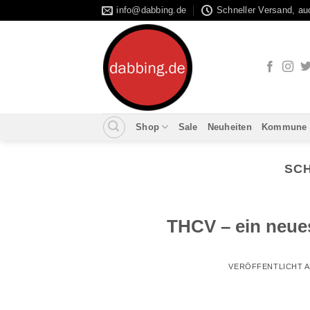
Zum
info@dabbing.de
Schneller Versand, a
Inhalt
springen
Shop
Sale
Neuheiten
Kommune
SC
THCV – ein neue
VERÖFFENTLICHT 