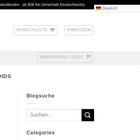
sandkosten - ab 80€ frei (innerhalb Deutschlands)
Deutsch
WUNSCHLISTE
ANMELDEN
WARENKORB /
0,00
€
OIDS
Blogsuche
Categories