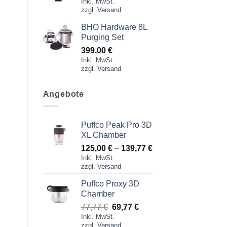
Inkl. MwSt.
zzgl.
Versand
BHO Hardware 8L
Purging Set
399,00
€
Inkl. MwSt.
zzgl.
Versand
Angebote
Puffco Peak Pro 3D
XL Chamber
Preisspanne:
125,00
€
–
139,77
€
Inkl. MwSt.
125,00 €
zzgl.
Versand
bis
139,77 €
Puffco Proxy 3D
Chamber
Ursprünglicher
Aktueller
77,77
€
69,77
€
Inkl. MwSt.
Preis
Preis
zzgl.
Versand