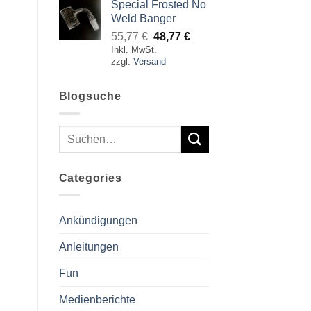
Special Frosted No
Weld Banger
Ursprünglicher
Aktueller
55,77
€
48,77
€
Inkl. MwSt.
Preis
Preis
zzgl.
Versand
war:
ist:
55,77 €
48,77 €.
Blogsuche
Categories
Ankündigungen
Anleitungen
Fun
Medienberichte