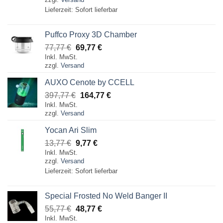
bis
Lieferzeit: Sofort lieferbar
139,77 €
Puffco Proxy 3D Chamber
Ursprünglicher
Aktueller
77,77
€
69,77
€
Inkl. MwSt.
Preis
Preis
zzgl.
Versand
war:
ist:
77,77 €
69,77 €.
AUXO Cenote by CCELL
Ursprünglicher
Aktueller
397,77
€
164,77
€
Inkl. MwSt.
Preis
Preis
zzgl.
Versand
war:
ist:
397,77 €
164,77 €.
Yocan Ari Slim
Ursprünglicher
Aktueller
13,77
€
9,77
€
Inkl. MwSt.
Preis
Preis
zzgl.
Versand
war:
ist:
Lieferzeit: Sofort lieferbar
13,77 €
9,77 €.
Special Frosted No Weld Banger II
Ursprünglicher
Aktueller
55,77
€
48,77
€
Inkl. MwSt.
Preis
Preis