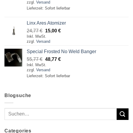
zzgl.
Versand
war:
ist:
Lieferzeit: Sofort lieferbar
55,77 €
48,77 €.
Linx Ares Atomizer
Ursprünglicher
Aktueller
24,77
€
15,00
€
Inkl. MwSt.
Preis
Preis
zzgl.
Versand
war:
ist:
24,77 €
15,00 €.
Special Frosted No Weld Banger
Ursprünglicher
Aktueller
55,77
€
48,77
€
Inkl. MwSt.
Preis
Preis
zzgl.
Versand
war:
ist:
Lieferzeit: Sofort lieferbar
55,77 €
48,77 €.
Blogsuche
Categories