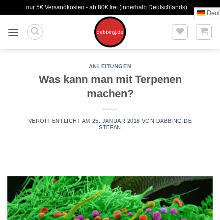
Zum
nur 5€ Versandkosten - ab 80€ frei (innerhalb Deutschlands)
Deut
Inhalt
springen
ANLEITUNGEN
Was kann man mit Terpenen
machen?
VERÖFFENTLICHT AM
25. JANUAR 2018
VON
DABBING.DE
STEFAN