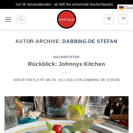
Zum
nur 5€ Versandkosten - ab 80€ frei (innerhalb Deutschlands)
Deut
Inhalt
springen
AUTOR-ARCHIVE:
DABBING.DE STEFAN
NACHRICHTEN
Rückblick: Johnnys Kitchen
VERÖFFENTLICHT AM
29. JULI 2021
VON
DABBING.DE STEFAN