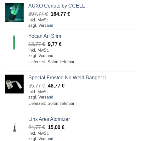
77,77 €
69,77 €.
AUXO Cenote by CCELL
Ursprünglicher
Aktueller
397,77
€
164,77
€
Inkl. MwSt.
Preis
Preis
zzgl.
Versand
war:
ist:
397,77 €
164,77 €.
Yocan Ari Slim
Ursprünglicher
Aktueller
13,77
€
9,77
€
Inkl. MwSt.
Preis
Preis
zzgl.
Versand
war:
ist:
Lieferzeit: Sofort lieferbar
13,77 €
9,77 €.
Special Frosted No Weld Banger II
Ursprünglicher
Aktueller
55,77
€
48,77
€
Inkl. MwSt.
Preis
Preis
zzgl.
Versand
war:
ist:
Lieferzeit: Sofort lieferbar
55,77 €
48,77 €.
Linx Ares Atomizer
Ursprünglicher
Aktueller
24,77
€
15,00
€
Inkl. MwSt.
Preis
Preis
zzgl.
Versand
war:
ist: