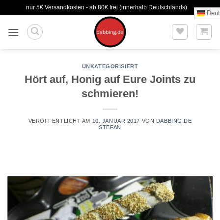
Zum
nur 5€ Versandkosten - ab 80€ frei (innerhalb Deutschlands)
Deut
Inhalt
springen
UNKATEGORISIERT
Hört auf, Honig auf Eure Joints zu
schmieren!
VERÖFFENTLICHT AM
10. JANUAR 2017
VON
DABBING.DE
STEFAN