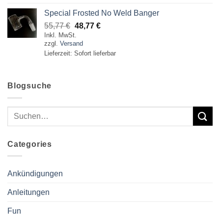
24,77 €
15,00 €.
Special Frosted No Weld Banger
Ursprünglicher
Aktueller
55,77
€
48,77
€
Inkl. MwSt.
Preis
Preis
zzgl.
Versand
war:
ist:
Lieferzeit: Sofort lieferbar
55,77 €
48,77 €.
Blogsuche
Categories
Ankündigungen
Anleitungen
Fun