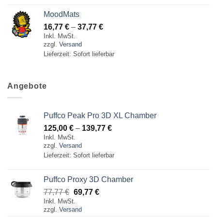
MoodMats
Preisspanne:
16,77
€
–
37,77
€
Inkl. MwSt.
16,77 €
zzgl.
Versand
bis
Lieferzeit: Sofort lieferbar
37,77 €
Angebote
Puffco Peak Pro 3D XL Chamber
Preisspanne:
125,00
€
–
139,77
€
Inkl. MwSt.
125,00 €
zzgl.
Versand
bis
Lieferzeit: Sofort lieferbar
139,77 €
Puffco Proxy 3D Chamber
Ursprünglicher
Aktueller
77,77
€
69,77
€
Inkl. MwSt.
Preis
Preis
zzgl.
Versand
war:
ist: