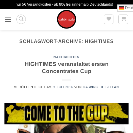
Zum
nur 5€ Versandkosten - ab 80€ frei (innerhalb Deutschlands)
Deut
Inhalt
springen
SCHLAGWORT-ARCHIVE:
HIGHTIMES
NACHRICHTEN
HIGHTIMES veranstaltet ersten
Concentrates Cup
VERÖFFENTLICHT AM
9. JULI 2016
VON
DABBING.DE STEFAN