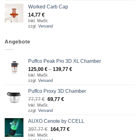
Worked Carb Cap
14,77
€
Inkl. MwSt.
zzgl.
Versand
Angebote
Puffco Peak Pro 3D XL Chamber
Preisspanne:
125,00
€
–
139,77
€
Inkl. MwSt.
125,00 €
zzgl.
Versand
bis
139,77 €
Puffco Proxy 3D Chamber
Ursprünglicher
Aktueller
77,77
€
69,77
€
Inkl. MwSt.
Preis
Preis
zzgl.
Versand
war:
ist:
77,77 €
69,77 €.
AUXO Cenote by CCELL
Ursprünglicher
Aktueller
397,77
€
164,77
€
Inkl. MwSt.
Preis
Preis