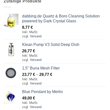
Zufällige Produkte
dabbing.de Quartz & Boro Cleaning Solution
powered by Dark Crystal Glass
8,77
€
Inkl. MwSt.
zzgl.
Versand
Klean Pump V3 Solid Deep Dish
26,77
€
Inkl. MwSt.
zzgl.
Versand
1,5" Buna Mesh Filter
Preisspanne:
23,77
€
–
29,77
€
Inkl. MwSt.
23,77 €
zzgl.
Versand
bis
29,77 €
Blue Pendant by Merlin
49,00
€
Inkl. MwSt.
zzgl.
Versand