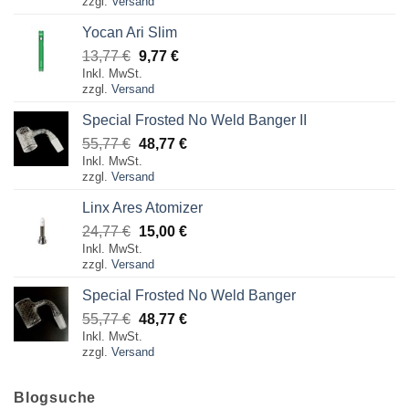
zzgl.
Versand
war:
ist:
397,77 €
164,77 €.
Yocan Ari Slim
Ursprünglicher
Aktueller
13,77
€
9,77
€
Inkl. MwSt.
Preis
Preis
zzgl.
Versand
war:
ist:
13,77 €
9,77 €.
Special Frosted No Weld Banger II
Ursprünglicher
Aktueller
55,77
€
48,77
€
Inkl. MwSt.
Preis
Preis
zzgl.
Versand
war:
ist:
55,77 €
48,77 €.
Linx Ares Atomizer
Ursprünglicher
Aktueller
24,77
€
15,00
€
Inkl. MwSt.
Preis
Preis
zzgl.
Versand
war:
ist:
24,77 €
15,00 €.
Special Frosted No Weld Banger
Ursprünglicher
Aktueller
55,77
€
48,77
€
Inkl. MwSt.
Preis
Preis
zzgl.
Versand
war:
ist:
55,77 €
48,77 €.
Blogsuche