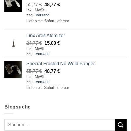
Ursprünglicher
Aktueller
55,77
€
48,77
€
Inkl. MwSt.
Preis
Preis
zzgl.
Versand
war:
ist:
Lieferzeit: Sofort lieferbar
55,77 €
48,77 €.
Linx Ares Atomizer
Ursprünglicher
Aktueller
24,77
€
15,00
€
Inkl. MwSt.
Preis
Preis
zzgl.
Versand
war:
ist:
24,77 €
15,00 €.
Special Frosted No Weld Banger
Ursprünglicher
Aktueller
55,77
€
48,77
€
Inkl. MwSt.
Preis
Preis
zzgl.
Versand
war:
ist:
Lieferzeit: Sofort lieferbar
55,77 €
48,77 €.
Blogsuche