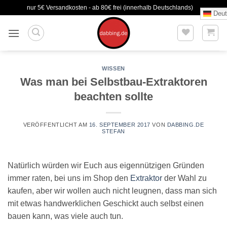
Zum
nur 5€ Versandkosten - ab 80€ frei (innerhalb Deutschlands)
Deut
Inhalt
springen
WISSEN
Was man bei Selbstbau-Extraktoren
beachten sollte
VERÖFFENTLICHT AM
16. SEPTEMBER 2017
VON
DABBING.DE
STEFAN
Natürlich würden wir Euch aus eigennützigen Gründen
immer raten, bei uns im Shop den
Extraktor
der Wahl zu
kaufen, aber wir wollen auch nicht leugnen, dass man sich
mit etwas handwerklichen Geschickt auch selbst einen
bauen kann, was viele auch tun.