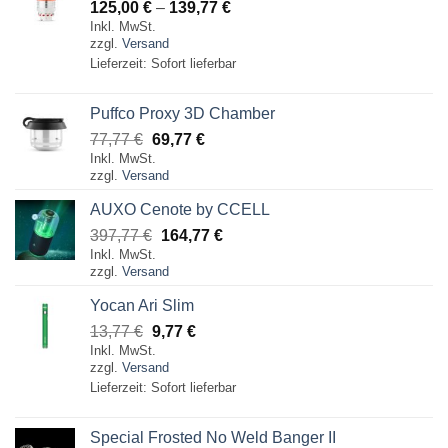
Preisspanne:
125,00
€
–
139,77
€
Inkl. MwSt.
125,00 €
zzgl.
Versand
bis
Lieferzeit: Sofort lieferbar
139,77 €
Puffco Proxy 3D Chamber
Ursprünglicher
Aktueller
77,77
€
69,77
€
Inkl. MwSt.
Preis
Preis
zzgl.
Versand
war:
ist:
77,77 €
69,77 €.
AUXO Cenote by CCELL
Ursprünglicher
Aktueller
397,77
€
164,77
€
Inkl. MwSt.
Preis
Preis
zzgl.
Versand
war:
ist:
397,77 €
164,77 €.
Yocan Ari Slim
Ursprünglicher
Aktueller
13,77
€
9,77
€
Inkl. MwSt.
Preis
Preis
zzgl.
Versand
war:
ist:
Lieferzeit: Sofort lieferbar
13,77 €
9,77 €.
Special Frosted No Weld Banger II