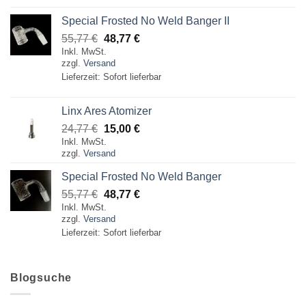
Special Frosted No Weld Banger II
Ursprünglicher
Aktueller
55,77
€
48,77
€
Inkl. MwSt.
Preis
Preis
zzgl.
Versand
war:
ist:
Lieferzeit: Sofort lieferbar
55,77 €
48,77 €.
Linx Ares Atomizer
Ursprünglicher
Aktueller
24,77
€
15,00
€
Inkl. MwSt.
Preis
Preis
zzgl.
Versand
war:
ist:
24,77 €
15,00 €.
Special Frosted No Weld Banger
Ursprünglicher
Aktueller
55,77
€
48,77
€
Inkl. MwSt.
Preis
Preis
zzgl.
Versand
war:
ist:
Lieferzeit: Sofort lieferbar
55,77 €
48,77 €.
Blogsuche