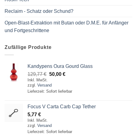
Reclaim - Schatz oder Schund?
Open-Blast-Extraktion mit Butan oder D.M.E. für Anfänger
und Fortgeschrittene
Zufällige Produkte
Kandypens Oura Gourd Glass
Ursprünglicher
Aktueller
129,77
€
50,00
€
Inkl. MwSt.
Preis
Preis
zzgl.
Versand
war:
ist:
Lieferzeit: Sofort lieferbar
129,77 €
50,00 €.
Focus V Carta Carb Cap Tether
5,77
€
Inkl. MwSt.
zzgl.
Versand
Lieferzeit: Sofort lieferbar