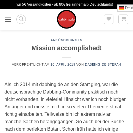
Zum
nur 5€ Versandkosten - ab 80€ frei (innerhalb Deutschlands)
Deut
Inhalt
springen
ANKÜNDIGUNGEN
Mission accomplished!
VERÖFFENTLICHT AM
10. APRIL 2019
VON
DABBING.DE STEFAN
Als ich 2014 mit dabbing.de an den Start ging, war die
deutschsprachige Dabbing-Community praktisch noch
nicht vorhanden. In vielerlei Hinsicht war ich noch blutiger
Anfänger und musste mich in so vielen Themen erstmal
richtig einarbeiten. Teilweise bin ich extrem naiv an
manche Sachen herangegangen. So auch bei der Suche
nach dem perfekten Butan. Schon früh hatte ich einige