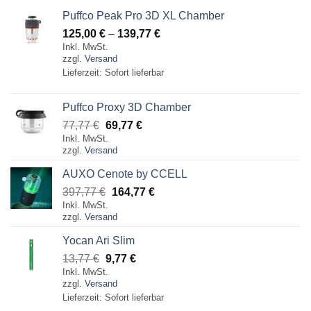
Puffco Peak Pro 3D XL Chamber
Preisspanne:
125,00
€
–
139,77
€
Inkl. MwSt.
125,00 €
zzgl.
Versand
bis
Lieferzeit: Sofort lieferbar
139,77 €
Puffco Proxy 3D Chamber
Ursprünglicher
Aktueller
77,77
€
69,77
€
Inkl. MwSt.
Preis
Preis
zzgl.
Versand
war:
ist:
77,77 €
69,77 €.
AUXO Cenote by CCELL
Ursprünglicher
Aktueller
397,77
€
164,77
€
Inkl. MwSt.
Preis
Preis
zzgl.
Versand
war:
ist:
397,77 €
164,77 €.
Yocan Ari Slim
Ursprünglicher
Aktueller
13,77
€
9,77
€
Inkl. MwSt.
Preis
Preis
zzgl.
Versand
war:
ist:
Lieferzeit: Sofort lieferbar
13,77 €
9,77 €.