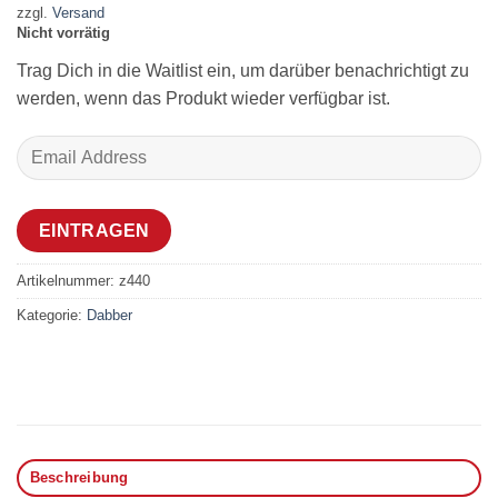
zzgl.
Versand
Nicht vorrätig
Trag Dich in die Waitlist ein, um darüber benachrichtigt zu
werden, wenn das Produkt wieder verfügbar ist.
Enter
your
email
address
EINTRAGEN
to
join
Artikelnummer:
z440
the
Kategorie:
Dabber
waitlist
for
this
product
Beschreibung