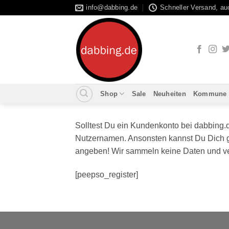
Zum
info@dabbing.de
Schneller Versand, a
Inhalt
springen
Shop
Sale
Neuheiten
Kommune
Solltest Du ein Kundenkonto bei dabbing.
Nutzernamen. Ansonsten kannst Du Dich ga
angeben! Wir sammeln keine Daten und ver
[peepso_register]