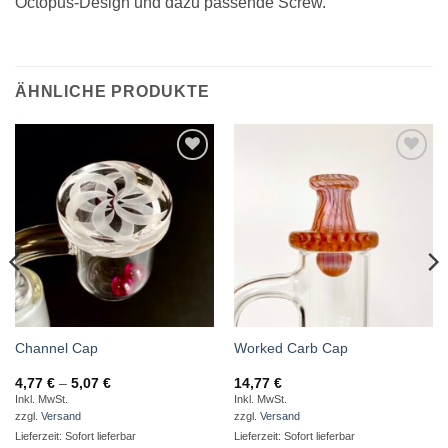
Octopus-Design und dazu passende Screw.
ÄHNLICHE PRODUKTE
Auf die
Auf die
Wunschliste
Wunschliste
Channel Cap
Worked Carb Cap
Preisspanne:
4,77
€
–
5,07
€
14,77
€
4,77 €
Inkl. MwSt.
Inkl. MwSt.
bis
zzgl.
Versand
zzgl.
Versand
5,07 €
Lieferzeit: Sofort lieferbar
Lieferzeit: Sofort lieferbar