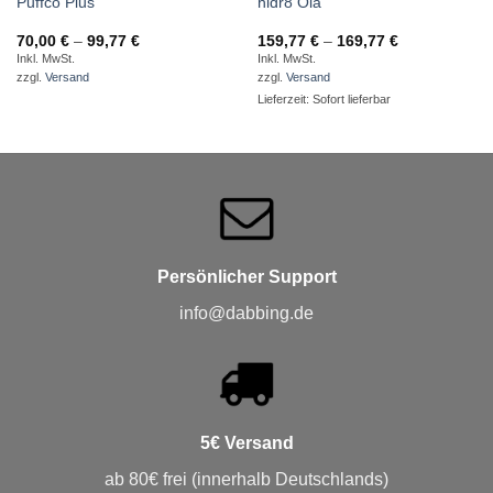
Puffco Plus
hidr8 Ola
Preisspanne:
Preisspanne:
70,00
€
–
99,77
€
159,77
€
–
169,77
€
70,00 €
159,77 €
Inkl. MwSt.
Inkl. MwSt.
bis
bis
zzgl.
Versand
zzgl.
Versand
99,77 €
169,77 €
Lieferzeit: Sofort lieferbar
Persönlicher Support
info@dabbing.de
5€ Versand
ab 80€ frei (innerhalb Deutschlands)