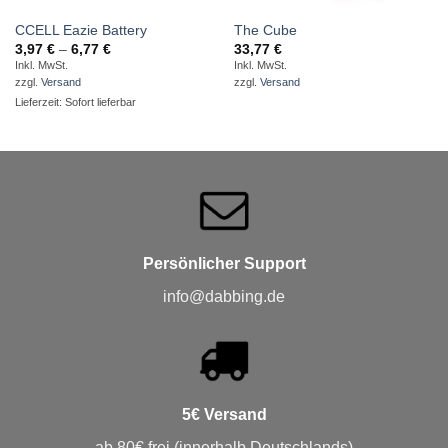
CCELL Eazie Battery
The Cube
Preisspanne:
3,97
€
–
6,77
€
33,77
€
3,97 €
Inkl. MwSt.
Inkl. MwSt.
bis
zzgl.
Versand
zzgl.
Versand
6,77 €
Lieferzeit: Sofort lieferbar
Persönlicher Support
info@dabbing.de
5€ Versand
ab 80€ frei (innerhalb Deutschlands)