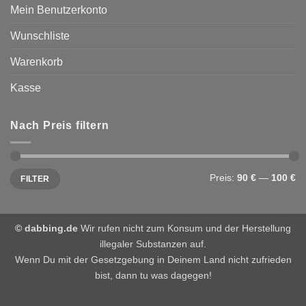
Mein Benutzerkonto
Wunschliste
Warenkorb
Kasse
Nach Preis filtern
Min.
Max.
Preis:
90 €
—
100 €
FILTER
Preis
Preis
© dabbing.de
Wir rufen nicht zum Konsum und der Herstellung
illegaler Substanzen auf.
Wenn Du mit der Gesetzgebung in Deinem Land nicht zufrieden
bist, dann tu was dagegen!