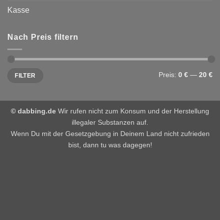
Kasse
Nach Preis filtern
Min.
Max.
Preis:
0 €
—
20 €
FILTER
Preis
Preis
© dabbing.de
Wir rufen nicht zum Konsum und der Herstellung
illegaler Substanzen auf.
Wenn Du mit der Gesetzgebung in Deinem Land nicht zufrieden
bist, dann tu was dagegen!