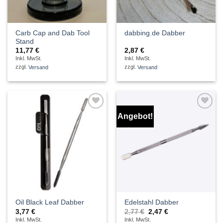
Carb Cap and Dab Tool
dabbing.de Dabber
Stand
11,77
€
2,87
€
Inkl. MwSt.
Inkl. MwSt.
zzgl.
Versand
zzgl.
Versand
Angebot!
Auf die
Auf die
Wunschliste
Wunschliste
Oil Black Leaf Dabber
Edelstahl Dabber
Ursprünglicher
Aktueller
3,77
€
2,77
€
2,47
€
Preis
Preis
Inkl. MwSt.
Inkl. MwSt.