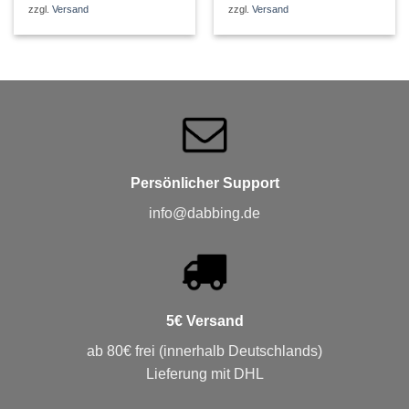
war:
ist:
zzgl.
Versand
zzgl.
Versand
2,77 €
2,47 €.
Persönlicher Support
info@dabbing.de
5€ Versand
ab 80€ frei (innerhalb Deutschlands)
Lieferung mit DHL