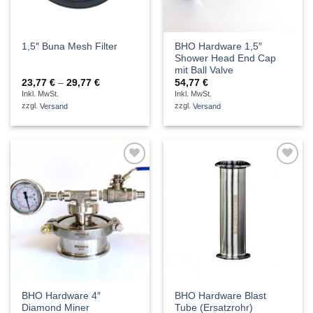
BHO Hardware 1,5″
1,5″ Buna Mesh Filter
Shower Head End Cap
mit Ball Valve
Preisspanne:
23,77
€
–
29,77
€
54,77
€
23,77 €
Inkl. MwSt.
Inkl. MwSt.
bis
zzgl.
Versand
zzgl.
Versand
29,77 €
Auf die
Auf die
Wunschliste
Wunschliste
BHO Hardware 4″
BHO Hardware Blast
Diamond Miner
Tube (Ersatzrohr)