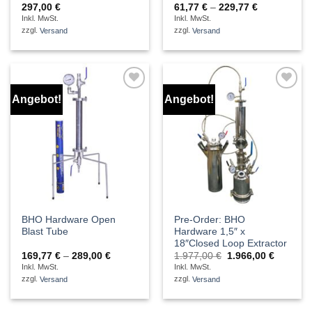
Preisspanne
297,00
€
61,77
€
–
229,77
€
61,77 €
Inkl. MwSt.
Inkl. MwSt.
bis
zzgl.
Versand
zzgl.
Versand
229,77 €
Angebot!
Angebot!
Auf die
Auf die
Wunschliste
Wunschliste
BHO Hardware Open
Pre-Order: BHO
Blast Tube
Hardware 1,5″ x
18″Closed Loop Extractor
Preisspanne:
Ursprünglicher
Aktuelle
169,77
€
–
289,00
€
1.977,00
€
1.966,00
€
169,77 €
Preis
Preis
Inkl. MwSt.
Inkl. MwSt.
bis
war:
ist:
zzgl.
Versand
zzgl.
Versand
289,00 €
1.977,00 €
1.966,00