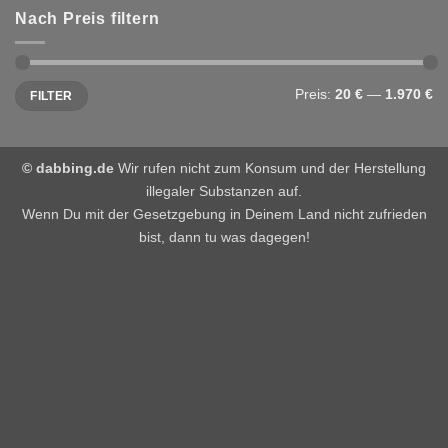
Nach Preis filtern
Min.
Max.
Preis:
20 €
—
1.970 €
FILTER
Preis
Preis
© dabbing.de
Wir rufen nicht zum Konsum und der Herstellung
illegaler Substanzen auf.
Wenn Du mit der Gesetzgebung in Deinem Land nicht zufrieden
bist, dann tu was dagegen!