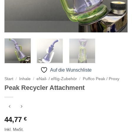
Auf die Wunschliste
Start
/
Inhale
/
eNail- / eRig-Zubehör
/
Puffco Peak / Proxy
Peak Recycler Attachment
44,77
€
Inkl. MwSt.