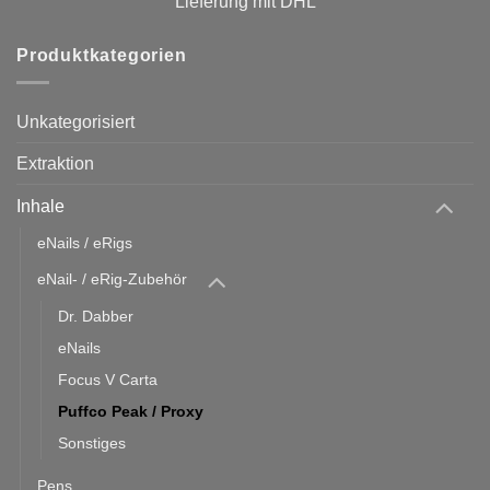
Lieferung mit DHL
Produktkategorien
Unkategorisiert
Extraktion
Inhale
eNails / eRigs
eNail- / eRig-Zubehör
Dr. Dabber
eNails
Focus V Carta
Puffco Peak / Proxy
Sonstiges
Pens